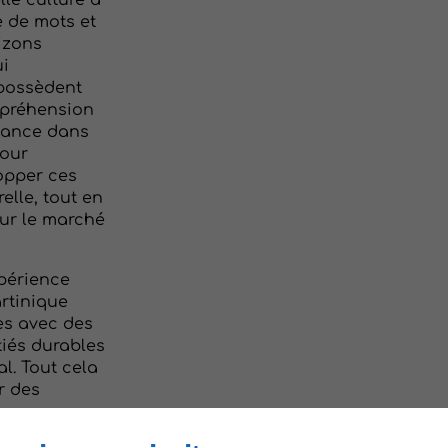
le culture à
e de mots et
izons
ui
 possèdent
mpréhension
isance dans
jour
lopper ces
lle, tout en
ur le marché
xpérience
artinique
es avec des
tiés durables
l. Tout cela
r des