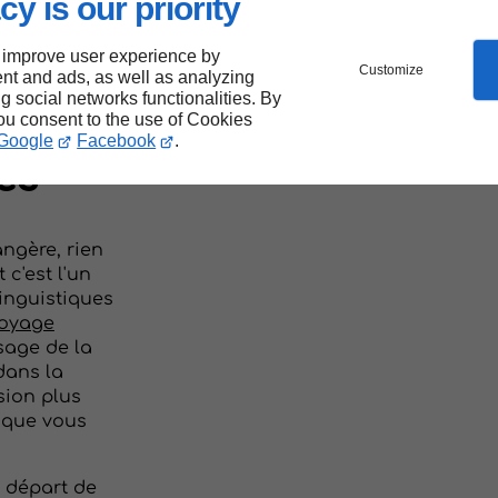
cy is our priority
elle
 improve user experience by
Customize
nt and ads, as well as analyzing
ng social networks functionalities. By
es
you consent to the use of Cookies
Google
Facebook
.
es
angère, rien
 c'est l'un
inguistiques
oyage
ssage de la
dans la
sion plus
 que vous
 départ de