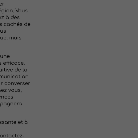
er
égion. Vous
ez à des
ors cachés de
ous
ue, mais
 une
 efficace.
itive de la
mmunication
ur converser
hez vous,
iences
mpagnera
ssante et à
Contactez-