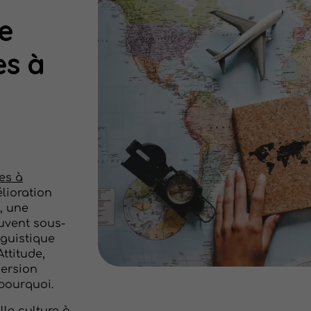
e
es à
es à
élioration
, une
ouvent sous-
nguistique
ttitude,
mersion
 pourquoi.