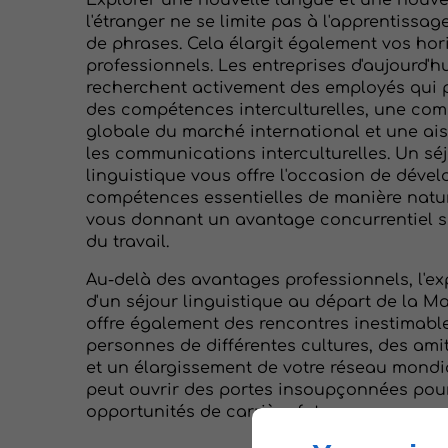
Explorer une nouvelle langue et une nouvel
l'étranger ne se limite pas à l'apprentissag
de phrases. Cela élargit également vos hor
professionnels. Les entreprises d'aujourd'h
recherchent activement des employés qui
des compétences interculturelles, une co
globale du marché international et une a
les communications interculturelles. Un sé
linguistique vous offre l'occasion de déve
compétences essentielles de manière nature
vous donnant un avantage concurrentiel s
du travail.
Au-delà des avantages professionnels, l'e
d'un séjour linguistique au départ de la M
offre également des rencontres inestimabl
personnes de différentes cultures, des ami
et un élargissement de votre réseau mondia
peut ouvrir des portes insoupçonnées pou
opportunités de carrière futures.